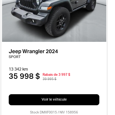
Jeep Wrangler 2024
SPORT
13 342 km
35 998 $
Rabais de 3 997 $
39 995 $
Voir le véhicule
Stock DMXF0015 / NIV 158956