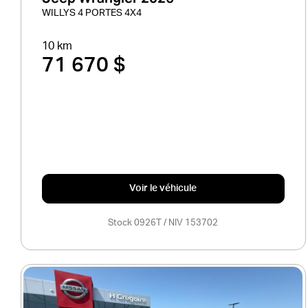
WILLYS 4 PORTES 4X4
10 km
71 670 $
Voir le véhicule
Stock 0926T / NIV 153702