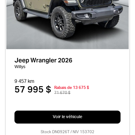
Jeep Wrangler 2026
Willys
9 457 km
57 995 $
Rabais de 13 675 $
71 670 $
Voir le véhicule
Stock DN0926T / NIV 153702