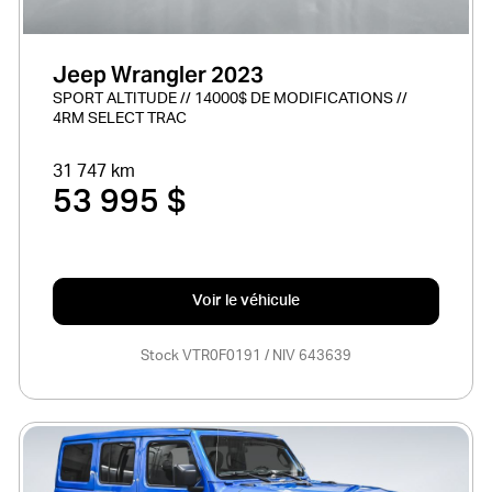
Jeep Wrangler 2023
SPORT ALTITUDE // 14000$ DE MODIFICATIONS //
4RM SELECT TRAC
31 747 km
53 995 $
Voir le véhicule
Stock VTR0F0191 / NIV 643639