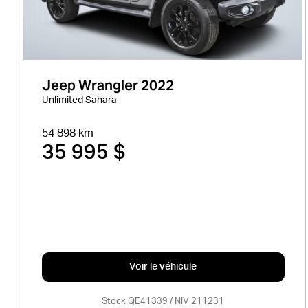
Jeep Wrangler 2022
Unlimited Sahara
54 898 km
35 995 $
Voir le véhicule
Stock QE41339 / NIV 211231