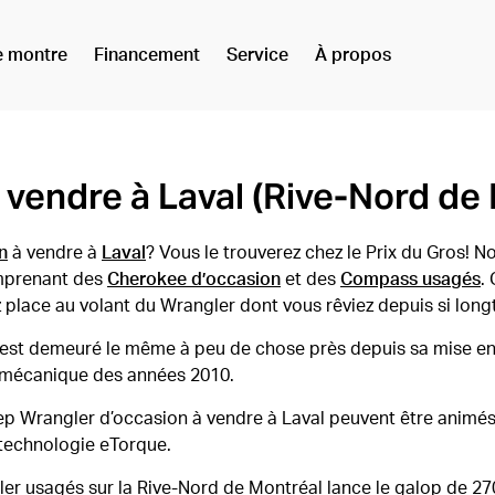
e montre
Financement
Service
À propos
vendre à Laval (Rive-Nord de 
n
à vendre à
Laval
? Vous le trouverez chez le Prix du Gros! 
omprenant des
Cherokee d’occasion
et des
Compass usagés
.
 place au volant du Wrangler dont vous rêviez depuis si lon
est demeuré le même à peu de chose près depuis sa mise en se
rie mécanique des années 2010.
p Wrangler d’occasion à vendre à Laval peuvent être animés
a technologie eTorque.
r usagés sur la Rive-Nord de Montréal lance le galop de 270