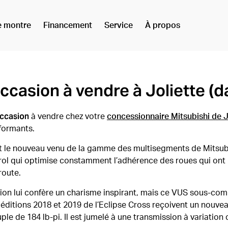
e montre
Financement
Service
À propos
occasion à vendre à Joliette (
occasion
à vendre chez votre
concessionnaire Mitsubishi de J
formants.
st le nouveau venu de la gamme des multisegments de Mitsubis
l qui optimise constamment l’adhérence des roues qui ont le 
route.
asion lui confère un charisme inspirant, mais ce VUS sous-co
es éditions 2018 et 2019 de l’Eclipse Cross reçoivent un nouv
ple de 184 lb-pi. Il est jumelé à une transmission à variatio