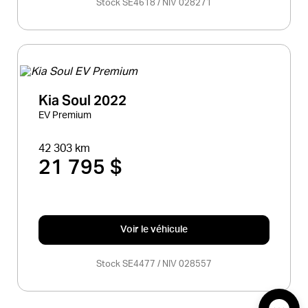
Stock SE4618 / NIV 028271
Kia Soul 2022
EV Premium
42 303 km
21 795 $
Voir le véhicule
Stock SE4477 / NIV 028557