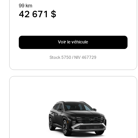
99 km
42 671 $
Voir le véhicule
Stock 5750 / NIV 467729