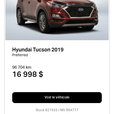
Hyundai Tucson 2019
Preferred
96 704 km
16 998 $
Voir le véhicule
Stock 821933 / NIV 894777