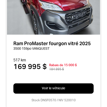
Ram ProMaster fourgon vitré 2025
3500 159po VANQUEST
517 km
169 995 $
Rabais de 15 000 $
184 995 $
Voir le véhicule
Stock DNSF0570 / NIV 520010