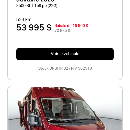
3500 SLT 159 po (22G)
523 km
53 995 $
Rabais de 16 900 $
70 895 $
Voir le véhicule
Stock DNSF0482 / NIV 502510