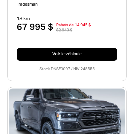
Tradesman
18 km
67 995 $
Rabais de 14 945 $
82 940 $
Voir le véhicule
Stock DNSF0097 / NIV 248555