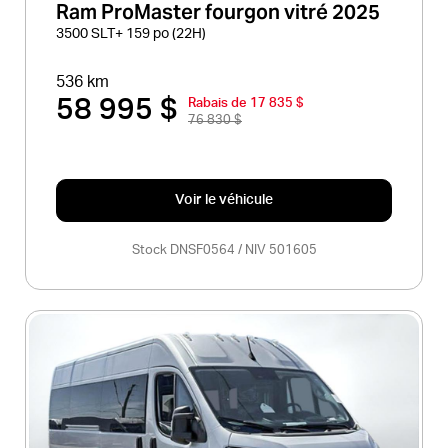
Ram ProMaster fourgon vitré 2025
3500 SLT+ 159 po (22H)
536 km
58 995 $
Rabais de 17 835 $
76 830 $
Voir le véhicule
Stock DNSF0564 / NIV 501605