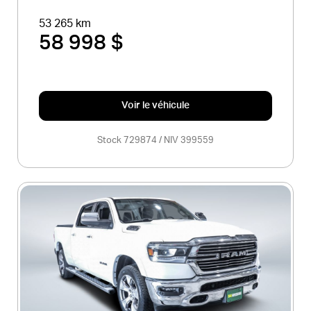
53 265 km
58 998 $
Voir le véhicule
Stock 729874 / NIV 399559