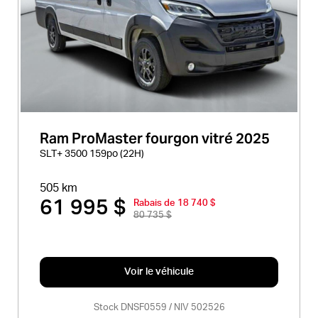
Ram ProMaster fourgon vitré 2025
SLT+ 3500 159po (22H)
505 km
61 995 $
Rabais de 18 740 $
80 735 $
Voir le véhicule
Stock DNSF0559 / NIV 502526