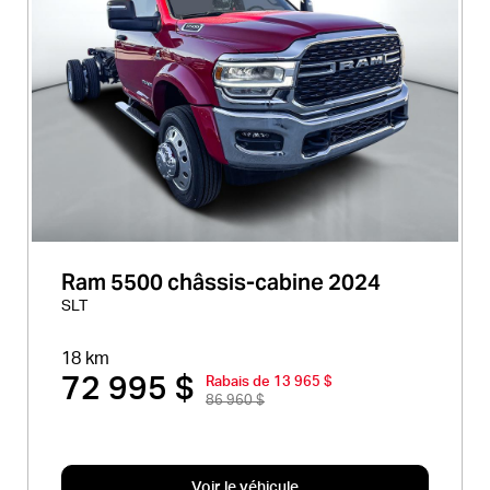
Ram 5500 châssis-cabine 2024
SLT
18 km
72 995 $
Rabais de 13 965 $
86 960 $
Voir le véhicule