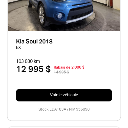
Kia Soul 2018
EX
103 830 km
12 995 $
Rabais de 2 000 $
14 995 $
Voir le véhicule
Stock EDA183A / NIV 556890